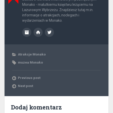
Monako - malutkiemu księstwu leżącemu na
Lazurowym Wybrzeżu. Znajdziesz tutaj m.in.
informacje o atrakcjach, noclegach i
wydarzeniach w Monako.
Atrakcje Monako
muzea Monako
Previous post
Next post
Dodaj komentarz