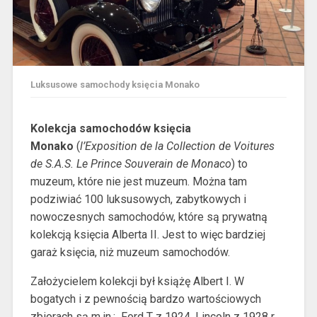
Luksusowe samochody księcia Monako
Kolekcja samochodów księcia
Monako
(
l’Exposition de la Collection de Voitures
de S.A.S. Le Prince Souverain de Monaco
) to
muzeum, które nie jest muzeum. Można tam
podziwiać 100 luksusowych, zabytkowych i
nowoczesnych samochodów, które są prywatną
kolekcją księcia Alberta II.
Jest to więc bardziej
garaż księcia, niż muzeum samochodów.
Założycielem kolekcji był książę Albert I. W
bogatych i z pewnością bardzo wartościowych
zbiorach są m.in.: Ford T z 1924, Lincoln z 1928 r.,