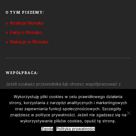
O TYM PISZEMY:
Atrakcje Monako
Fakty o Monako
Wakacje w Monako
WSPÓŁPRACA:
Jeżeli szukasz przewodnika lub chcesz współpracować z
nami w innym zakresie,
zapraszamy do kontaktu
!
Wykorzystuję pliki cookies w celu prawidłowego działania
strony, korzystania z narzędzi analitycznych i marketingowych
oraz zapewniania funkcji społecznościowych. Szczegóły
znajdziesz w polityce prywatności. Jeżeli nie zgadzasz się na
© 2026
PRZEWODNIK PO MONAKO
|
POLITYKA
PRYWATNOŚCI
| ZOBACZ TAKŻE:
LAZUROWE
wykorzystywanie plików cookies, opuść tę stronę.
WYBRZEŻE
UP ↑
Zgoda
Polityka prywatności