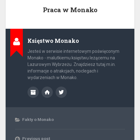
Praca w Monako
Księstwo Monako
Jesteś w serwisie internetowym poświęconym
Monako - malutkiemu księstwu leżącemu na
Lazurowym Wybrzeżu. Znajdziesz tutaj m.in.
informacje o atrakcjach, noclegach i
wydarzeniach w Monako.
Fakty o Monako
Previous post