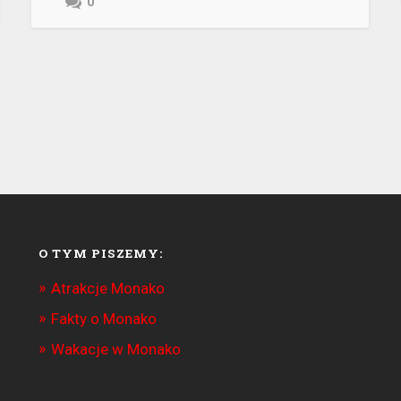
0
O TYM PISZEMY:
Atrakcje Monako
Fakty o Monako
Wakacje w Monako