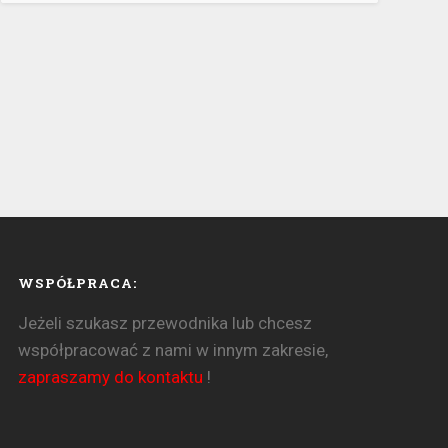
WSPÓŁPRACA:
Jeżeli szukasz przewodnika lub chcesz
współpracować z nami w innym zakresie,
zapraszamy do kontaktu
!