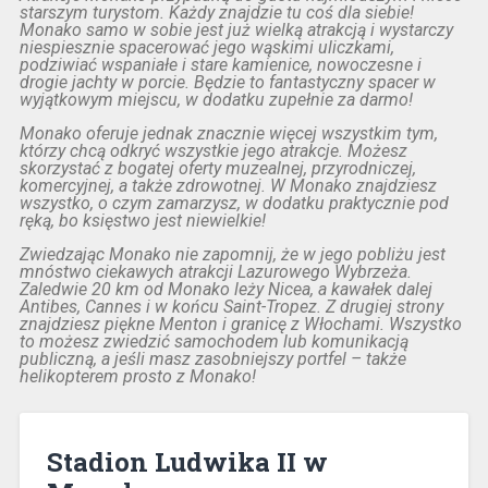
starszym turystom. Każdy znajdzie tu coś dla siebie!
Monako samo w sobie jest już wielką atrakcją i wystarczy
niespiesznie spacerować jego wąskimi uliczkami,
podziwiać wspaniałe i stare kamienice, nowoczesne i
drogie jachty w porcie. Będzie to fantastyczny spacer w
wyjątkowym miejscu, w dodatku zupełnie za darmo!
Monako oferuje jednak znacznie więcej wszystkim tym,
którzy chcą odkryć wszystkie jego atrakcje. Możesz
skorzystać z bogatej oferty muzealnej, przyrodniczej,
komercyjnej, a także zdrowotnej. W Monako znajdziesz
wszystko, o czym zamarzysz, w dodatku praktycznie pod
ręką, bo księstwo jest niewielkie!
Zwiedzając Monako nie zapomnij, że w jego pobliżu jest
mnóstwo ciekawych atrakcji Lazurowego Wybrzeża.
Zaledwie 20 km od Monako leży Nicea, a kawałek dalej
Antibes, Cannes i w końcu Saint-Tropez. Z drugiej strony
znajdziesz piękne Menton i granicę z Włochami. Wszystko
to możesz zwiedzić samochodem lub komunikacją
publiczną, a jeśli masz zasobniejszy portfel – także
helikopterem prosto z Monako!
Stadion Ludwika II w