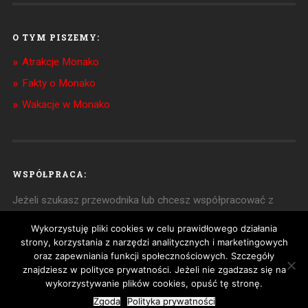
O TYM PISZEMY:
Atrakcje Monako
Fakty o Monako
Wakacje w Monako
WSPÓŁPRACA:
Jeżeli szukasz przewodnika lub chcesz współpracować z
nami w innym zakresie,
zapraszamy do kontaktu
!
Wykorzystuję pliki cookies w celu prawidłowego działania
strony, korzystania z narzędzi analitycznych i marketingowych
oraz zapewniania funkcji społecznościowych. Szczegóły
znajdziesz w polityce prywatności. Jeżeli nie zgadzasz się na
© 2026
PRZEWODNIK PO MONAKO
|
POLITYKA
PRYWATNOŚCI
| ZOBACZ TAKŻE:
LAZUROWE
wykorzystywanie plików cookies, opuść tę stronę.
WYBRZEŻE
UP ↑
Zgoda
Polityka prywatności